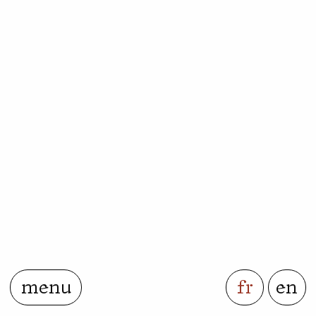
menu
fr
en