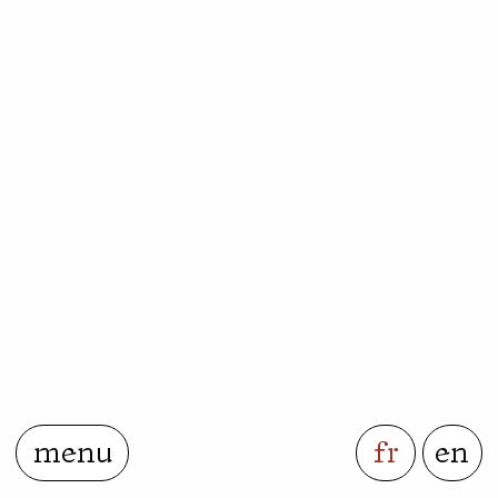
menu
fr
en