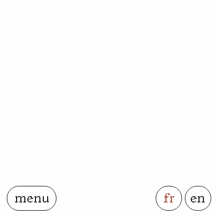
menu
fr
en